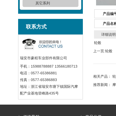
其它系列
产品编号
产品名称
联系方式
详细说明
轮毂
上一页:
轮毂
瑞安市豪程车业部件有限公司
手机：15988788887 13566180713
电话：0577-65386881
相关产品：
轮
传真：0577-65386883
推荐新闻：
摩
地址：浙江省瑞安市塘下镇国际汽摩
配产业基地登峰路435号